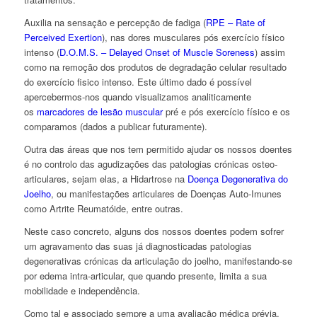
Auxilia na sensação e percepção de fadiga (
RPE – Rate of
Perceived Exertion
), nas dores musculares pós exercício físico
intenso (
D.O.M.S. – Delayed Onset of Muscle Soreness
) assim
como na remoção dos produtos de degradação celular resultado
do exercício fisico intenso. Este último dado é possível
apercebermos-nos quando visualizamos analiticamente
os
marcadores de lesão muscular
pré e pós exercício físico e os
comparamos (dados a publicar futuramente).
Outra das áreas que nos tem permitido ajudar os nossos doentes
é no controlo das agudizações das patologias crónicas osteo-
articulares, sejam elas, a Hidartrose na
Doença Degenerativa do
Joelho
, ou manifestações articulares de Doenças Auto-Imunes
como Artrite Reumatóide, entre outras.
Neste caso concreto, alguns dos nossos doentes podem sofrer
um agravamento das suas já diagnosticadas patologias
degenerativas crónicas da articulação do joelho, manifestando-se
por edema intra-articular, que quando presente, limita a sua
mobilidade e independência.
Como tal e associado sempre a uma avaliação médica prévia,